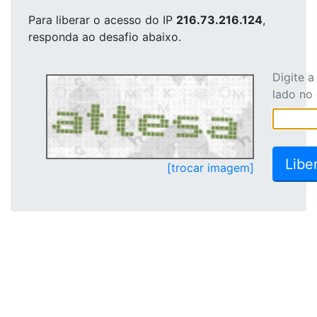
Para liberar o acesso
do IP
216.73.216.124
,
responda ao desafio abaixo.
Digite 
lado no
[trocar imagem]