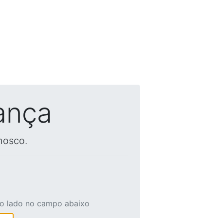
ança
nosco.
ao lado no campo abaixo