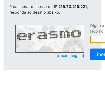
Para liberar o acesso
do IP
216.73.216.221
,
responda ao desafio abaixo.
Digite 
lado no
[trocar imagem]