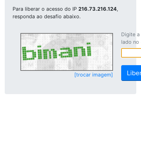
Para liberar o acesso
do IP
216.73.216.124
,
responda ao desafio abaixo.
Digite 
lado no
[trocar imagem]