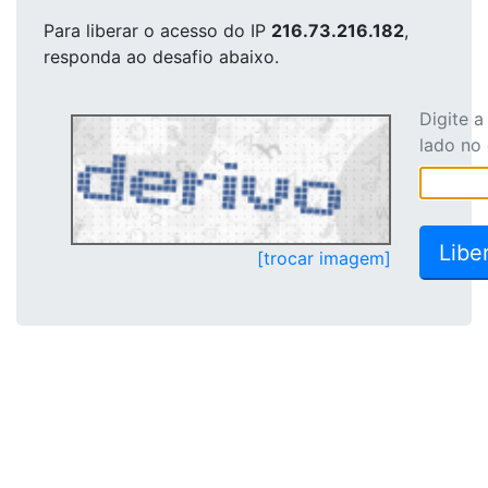
Para liberar o acesso
do IP
216.73.216.182
,
responda ao desafio abaixo.
Digite 
lado no
[trocar imagem]