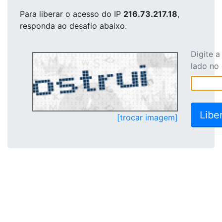
Para liberar o acesso
do IP
216.73.217.18
,
responda ao desafio abaixo.
Digite 
lado no
[trocar imagem]