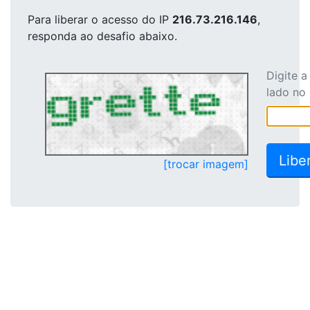
Para liberar o acesso
do IP
216.73.216.146
,
responda ao desafio abaixo.
Digite 
lado no
[trocar imagem]