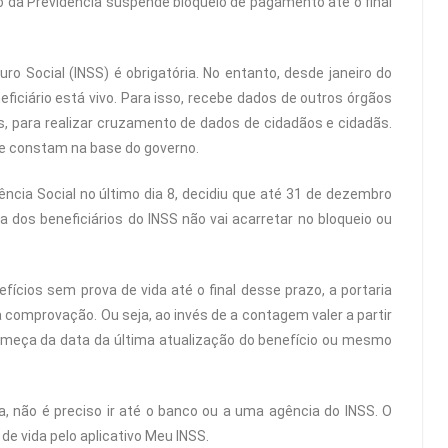
io da Previdência suspende bloqueio de pagamento até o final
uro Social (INSS) é obrigatória. No entanto, desde janeiro do
iciário está vivo. Para isso, recebe dados de outros órgãos
s, para realizar cruzamento de dados de cidadãos e cidadãs.
e constam na base do governo.
ência Social no último dia 8, decidiu que até 31 de dezembro
 dos beneficiários do INSS não vai acarretar no bloqueio ou
fícios sem prova de vida até o final desse prazo, a portaria
comprovação. Ou seja, ao invés de a contagem valer a partir
começa da data da última atualização do benefício ou mesmo
a, não é preciso ir até o banco ou a uma agência do INSS. O
de vida pelo aplicativo Meu INSS.