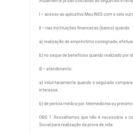
Atualmente já são utilizadas as seguintes intera
I – acesso ao aplicativo Meu INSS com o selo ouro
II – nas instituições financeiras (banco) quando:
a) realização de empréstimo consignado, efetua
b) no saque de benefícios quando realizado por i
III – atendimento:
a) voluntariamente quando o segurado comparec
interesse.
b) de perícia médica por telemedicina ou presenci
OBS 1. Ressaltamos que não é necessário o co
Social para realização da prova de vida.