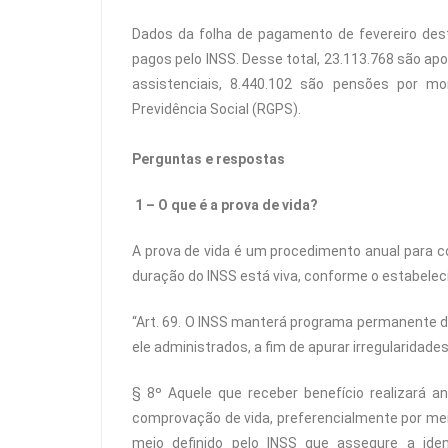
Dados da folha de pagamento de fevereiro des
pagos pelo INSS. Desse total, 23.113.768 são apo
assistenciais, 8.440.102 são pensões por m
Previdência Social (RGPS).
Perguntas e respostas
1 – O que é a prova de vida?
A prova de vida é um procedimento anual para 
duração do INSS está viva, conforme o estabelecid
“Art. 69. O INSS manterá programa permanente 
ele administrados, a fim de apurar irregularidades
§ 8º Aquele que receber benefício realizará an
comprovação de vida, preferencialmente por mei
meio definido pelo INSS que assegure a ident