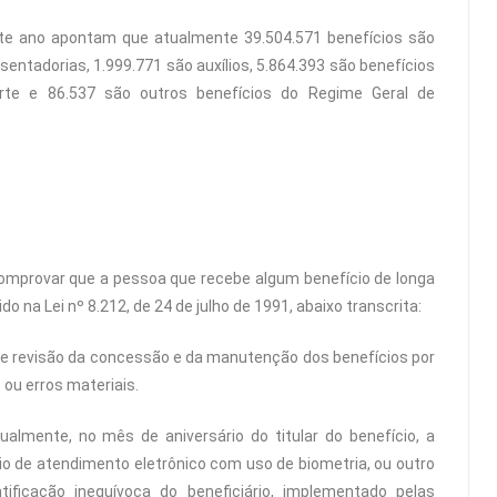
te ano apontam que atualmente 39.504.571 benefícios são
sentadorias, 1.999.771 são auxílios, 5.864.393 são benefícios
orte e 86.537 são outros benefícios do Regime Geral de
comprovar que a pessoa que recebe algum benefício de longa
o na Lei nº 8.212, de 24 de julho de 1991, abaixo transcrita:
de revisão da concessão e da manutenção dos benefícios por
 ou erros materiais.
ualmente, no mês de aniversário do titular do benefício, a
o de atendimento eletrônico com uso de biometria, ou outro
ificação inequívoca do beneficiário, implementado pelas