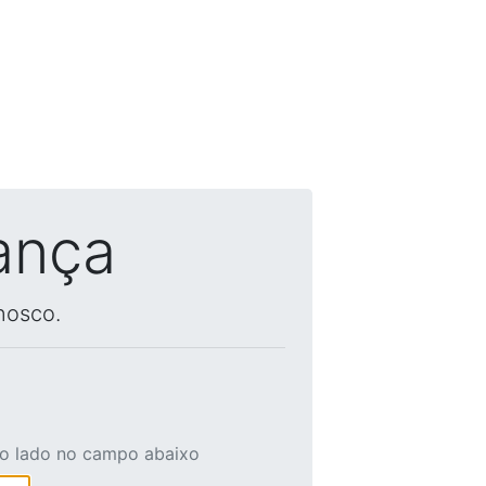
ança
nosco.
ao lado no campo abaixo