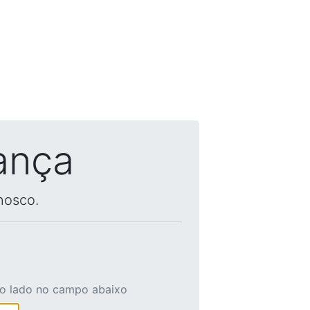
ança
nosco.
ao lado no campo abaixo