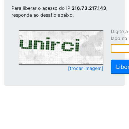
Para liberar o acesso
do IP
216.73.217.143
,
responda ao desafio abaixo.
Digite 
lado no
[trocar imagem]