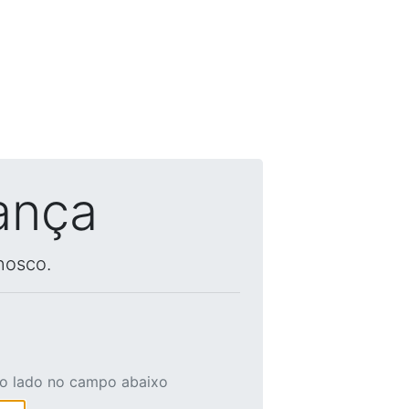
ança
nosco.
ao lado no campo abaixo