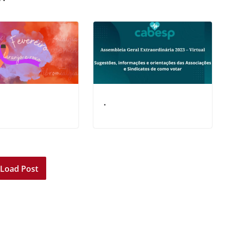
.
Load Post