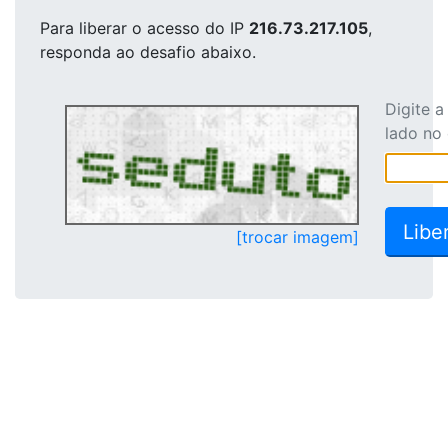
Para liberar o acesso
do IP
216.73.217.105
,
responda ao desafio abaixo.
Digite 
lado no
[trocar imagem]