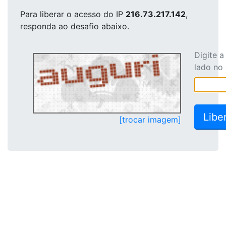
Para liberar o acesso
do IP
216.73.217.142
,
responda ao desafio abaixo.
Digite 
lado no
[trocar imagem]