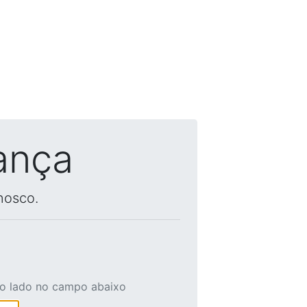
ança
nosco.
ao lado no campo abaixo