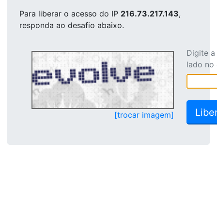
Para liberar o acesso
do IP
216.73.217.143
,
responda ao desafio abaixo.
Digite 
lado no
[trocar imagem]