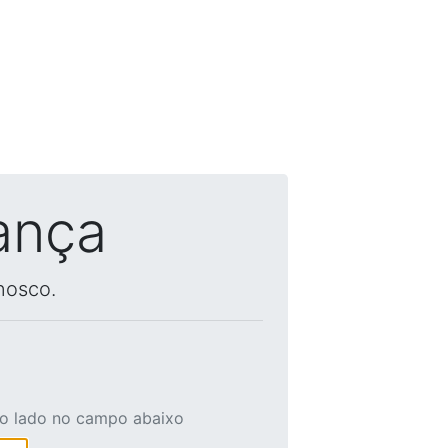
ança
nosco.
ao lado no campo abaixo