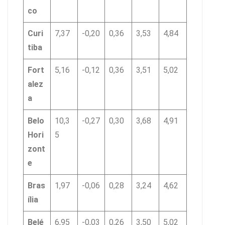
co
Curi
7,37
-0,20
0,36
3,53
4,84
tiba
Fort
5,16
-0,12
0,36
3,51
5,02
alez
a
Belo
10,3
-0,27
0,30
3,68
4,91
Hori
5
zont
e
Bras
1,97
-0,06
0,28
3,24
4,62
ília
Belé
6,95
-0,03
0,26
3,50
5,02