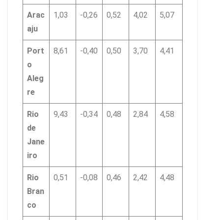
Arac
1,03
-0,26
0,52
4,02
5,07
aju
Port
8,61
-0,40
0,50
3,70
4,41
o
Aleg
re
Rio
9,43
-0,34
0,48
2,84
4,58
de
Jane
iro
Rio
0,51
-0,08
0,46
2,42
4,48
Bran
co