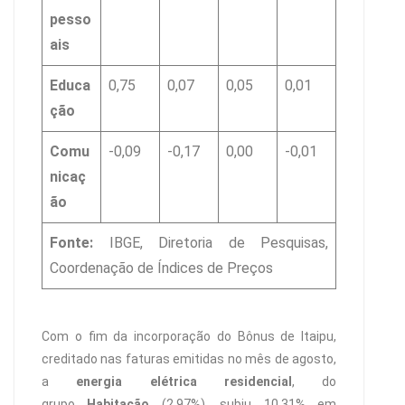
pesso
ais
Educa
0,75
0,07
0,05
0,01
ção
Comu
-0,09
-0,17
0,00
-0,01
nicaç
ão
Fonte:
IBGE, Diretoria de Pesquisas,
Coordenação de Índices de Preços
Com o fim da incorporação do Bônus de Itaipu,
creditado nas faturas emitidas no mês de agosto,
a
energia elétrica residencial
, do
grupo
Habitação
(2,97%), subiu 10,31% em