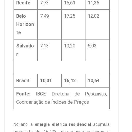
Recife
7,73
15,61
11,36
Belo
7,49
17,25
12,02
Horizon
te
Salvado
7,13
10,20
5,03
r
Brasil
10,31
16,42
10,64
Fonte:
IBGE, Diretoria de Pesquisas,
Coordenação de Índices de Preços
No ano, a
energia elétrica residencial
acumula
uma alta de 16,42%, destacando-se como o