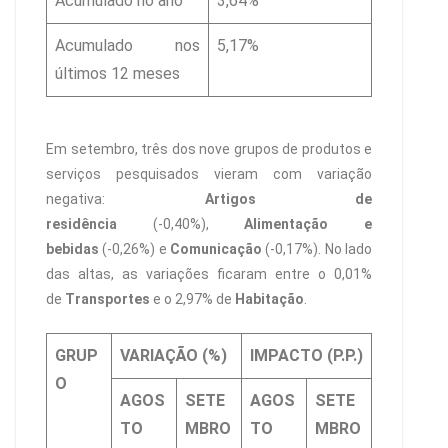
Acumulado no ano
3,64%
Acumulado nos
5,17%
últimos 12 meses
Em setembro, três dos nove grupos de produtos e
serviços pesquisados vieram com variação
negativa:
Artigos de
residência
(-0,40%),
Alimentação e
bebidas
(-0,26%) e
Comunicação
(-0,17%). No lado
das altas, as variações ficaram entre o 0,01%
de
Transportes
e o 2,97% de
Habitação
.
GRUP
VARIAÇÃO (%)
IMPACTO (P.P.)
O
AGOS
SETE
AGOS
SETE
TO
MBRO
TO
MBRO