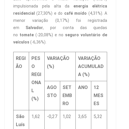
impulsionada pela alta da
energia elétrica
residencial
(27,30%) e do
café moído
(4,31%). A
menor variação (0,17%) foi registrada
em
Salvador
, por conta das quedas
no
tomate
(-20,08%) e no
seguro voluntário de
veículos
(-6,36%).
REGI
PES
VARIAÇÃO
VARIAÇÃO
ÃO
O
(%)
ACUMULAD
REGI
A (%)
ONA
AGO
SET
ANO
12
L
STO
EMB
MES
(%)
RO
ES
São
1,62
-0,27
1,02
3,65
5,32
Luís