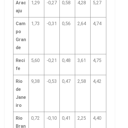
Arac
1,29
-0,27
0,58
4,28
5,27
aju
Cam
1,73
-0,31
0,56
2,64
4,74
po
Gran
de
Reci
5,60
-0,21
0,48
3,61
4,75
fe
Rio
9,38
-0,53
0,47
2,58
4,42
de
Jane
iro
Rio
0,72
-0,10
0,41
2,25
4,40
Bran