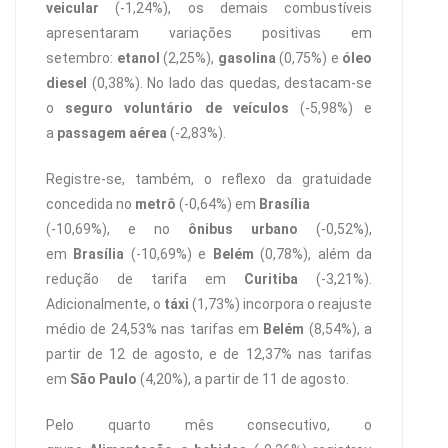
veicular
(-1,24%), os demais combustíveis
apresentaram variações positivas em
setembro:
etanol
(2,25%),
gasolina
(0,75%) e
óleo
diesel
(0,38%). No lado das quedas, destacam-se
o
seguro voluntário de veículos
(-5,98%) e
a
passagem aérea
(-2,83%).
Registre-se, também, o reflexo da gratuidade
concedida no
metrô
(-0,64%) em
Brasília
(-10,69%), e no
ônibus urbano
(-0,52%),
em
Brasília
(-10,69%) e
Belém
(0,78%), além da
redução de tarifa em
Curitiba
(-3,21%).
Adicionalmente, o
táxi
(1,73%) incorpora o reajuste
médio de 24,53% nas tarifas em
Belém
(8,54%), a
partir de 12 de agosto, e de 12,37% nas tarifas
em
São Paulo
(4,20%), a partir de 11 de agosto.
Pelo quarto mês consecutivo, o