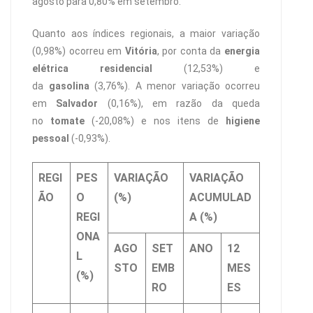
agosto para 0,80% em setembro.
Quanto aos índices regionais, a maior variação
(0,98%) ocorreu em
Vitória
, por conta da
energia
elétrica residencial
(12,53%) e
da
gasolina
(3,76%). A menor variação ocorreu
em
Salvador
(0,16%), em razão da queda
no
tomate
(-20,08%) e nos itens de
higiene
pessoal
(-0,93%).
REGI
PES
VARIAÇÃO
VARIAÇÃO
ÃO
O
(%)
ACUMULAD
REGI
A (%)
ONA
AGO
SET
ANO
12
L
STO
EMB
MES
(%)
RO
ES