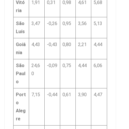
Vitó
1,91
0,31
0,98
4,61
5,68
ria
São
3,47
-0,26
0,95
3,56
5,13
Luís
Goiâ
4,43
-0,43
0,80
2,21
4,44
nia
São
24,6
-0,09
0,75
4,44
6,06
Paul
0
o
Port
7,15
-0,44
0,61
3,90
4,47
o
Aleg
re