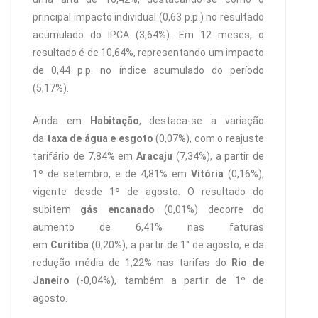
principal impacto individual (0,63 p.p.) no resultado
acumulado do IPCA (3,64%). Em 12 meses, o
resultado é de 10,64%, representando um impacto
de 0,44 p.p. no índice acumulado do período
(5,17%).
Ainda em
Habitação
, destaca-se a variação
da
taxa de água e esgoto
(0,07%), com o reajuste
tarifário de 7,84% em
Aracaju
(7,34%), a partir de
1º de setembro, e de 4,81% em
Vitória
(0,16%),
vigente desde 1º de agosto. O resultado do
subitem
gás encanado
(0,01%) decorre do
aumento de 6,41% nas faturas
em
Curitiba
(0,20%), a partir de 1° de agosto, e da
redução média de 1,22% nas tarifas do
Rio de
Janeiro
(-0,04%), também a partir de 1º de
agosto.