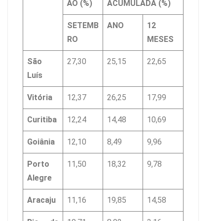
ÃO (%)
ACUMULADA (%)
SETEMB
ANO
12
RO
MESES
São
27,30
25,15
22,65
Luís
Vitória
12,37
26,25
17,99
Curitiba
12,24
14,48
10,69
Goiânia
12,10
8,49
9,96
Porto
11,50
18,32
9,78
Alegre
Aracaju
11,16
19,85
14,58