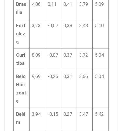
Bras
4,06
0,11
0,41
3,79
5,09
ília
Fort
3,23
-0,07
0,38
3,48
5,10
alez
a
Curi
8,09
-0,07
0,37
3,72
5,04
tiba
Belo
9,69
-0,26
0,31
3,66
5,04
Hori
zont
e
Belé
3,94
-0,15
0,27
3,47
5,42
m