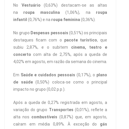
No
Vestuário
(0,63%) destacam-se as altas
na
roupa masculina
(1,06%), na
roupa
infantil
(0,76%) e na
roupa feminina
(0,36%).
No grupo
Despesas pessoais
(0,51%) os principais
destaques ficam com o
pacote turístico
, que
subiu 2,87%, e o subitem
cinema, teatro e
concerto
com alta de 2,75%, após a queda de
4,02% em agosto, em razão da semana do cinema.
Em
Saúde e cuidados pessoais
(0,17%), o
plano
de saúde
(0,50%) coloca-se como o principal
impacto no grupo (0,02 p.p.).
Após a queda de 0,27% registrada em agosto, a
variação do grupo
Transportes
(0,01%), reflete a
alta nos
combustíveis
(0,87%) que, em agosto,
caíram em média 0,89%. À exceção do
gás