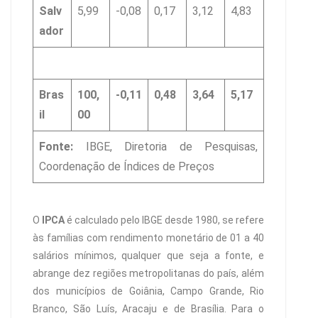
Salv
5,99
-0,08
0,17
3,12
4,83
ador
Bras
100,
-0,11
0,48
3,64
5,17
il
00
Fonte:
IBGE, Diretoria de Pesquisas,
Coordenação de Índices de Preços
O
IPCA
é calculado pelo IBGE desde 1980, se refere
às famílias com rendimento monetário de 01 a 40
salários mínimos, qualquer que seja a fonte, e
abrange dez regiões metropolitanas do país, além
dos municípios de Goiânia, Campo Grande, Rio
Branco, São Luís, Aracaju e de Brasília. Para o