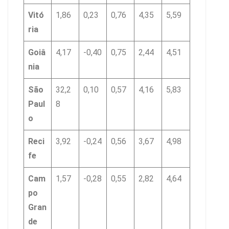
Vitó
1,86
0,23
0,76
4,35
5,59
ria
Goiâ
4,17
-0,40
0,75
2,44
4,51
nia
São
32,2
0,10
0,57
4,16
5,83
Paul
8
o
Reci
3,92
-0,24
0,56
3,67
4,98
fe
Cam
1,57
-0,28
0,55
2,82
4,64
po
Gran
de