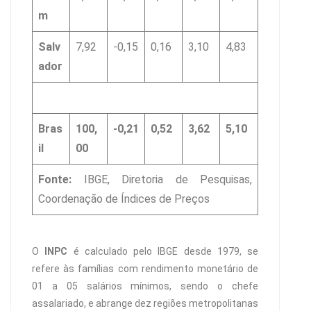
m
Salv
7,92
-0,15
0,16
3,10
4,83
ador
Bras
100,
-0,21
0,52
3,62
5,10
il
00
Fonte:
IBGE, Diretoria de Pesquisas,
Coordenação de Índices de Preços
O
INPC
é calculado pelo IBGE desde 1979, se
refere às famílias com rendimento monetário de
01 a 05 salários mínimos, sendo o chefe
assalariado, e abrange dez regiões metropolitanas