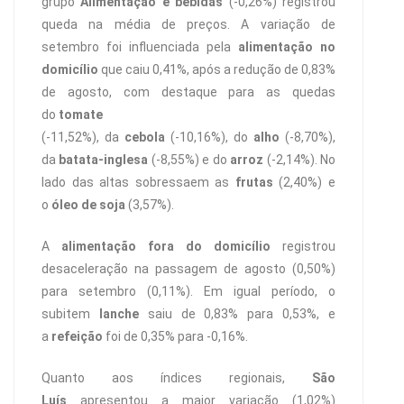
grupo
Alimentação e bebidas
(-0,26%) registrou
queda na média de preços. A variação de
setembro foi influenciada pela
alimentação no
domicílio
que caiu 0,41%, após a redução de 0,83%
de agosto, com destaque para as quedas
do
tomate
(-11,52%), da
cebola
(-10,16%), do
alho
(-8,70%),
da
batata-inglesa
(-8,55%) e do
arroz
(-2,14%). No
lado das altas sobressaem as
frutas
(2,40%) e
o
óleo de soja
(3,57%).
A
alimentação fora do domicílio
registrou
desaceleração na passagem de agosto (0,50%)
para setembro (0,11%). Em igual período, o
subitem
lanche
saiu de 0,83% para 0,53%, e
a
refeição
foi de 0,35% para -0,16%.
Quanto aos índices regionais,
São
Luís
apresentou a maior variação (1,02%)