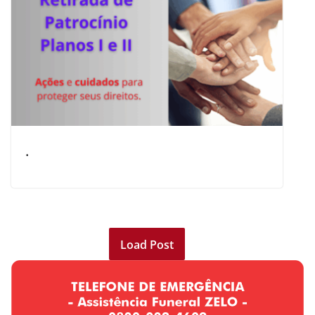
.
Load Post