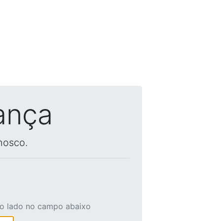
ança
nosco.
ao lado no campo abaixo