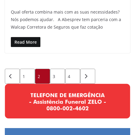
Qual oferta combina mais com as suas necessidades?
Nós podemos ajudar. A Abesprev tem parceria com a
Walcap Corretora de Seguros que faz cotação
Read More
Paginação
1
2
3
4
de
posts