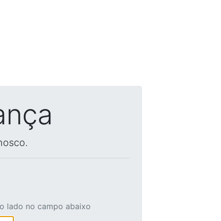
ança
nosco.
ao lado no campo abaixo